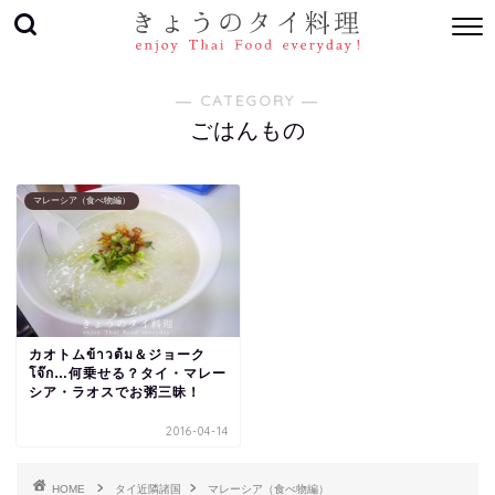
― CATEGORY ―
ごはんもの
マレーシア（食べ物編）
カオトムข้าวต้ม＆ジョーク
โจ๊ก…何乗せる？タイ・マレー
シア・ラオスでお粥三昧！
2016-04-14
HOME
タイ近隣諸国
マレーシア（食べ物編）