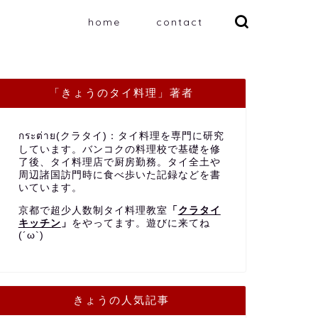
home
contact
「きょうのタイ料理」著者
กระต่าย(クラタイ)：タイ料理を専門に研究
しています。バンコクの料理校で基礎を修
了後、タイ料理店で厨房勤務。タイ全土や
周辺諸国訪門時に食べ歩いた記録などを書
いています。
京都で超少人数制タイ料理教室
「
クラタイ
キッチン
」
をやってます。遊びに来てね
(´ω`)
きょうの人気記事