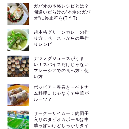
ガパオの本格レシピとは？
間違いだらけの”本場のガパ
オ”に終止符を(T ^ T)
超本格グリーンカレーの作
り方！ペーストからの手作
りレシピ
ナツメグジュースがうま
い！スパイスだけじゃない
マレーシアでの食べ方・使
い方
ポッピア＝春巻き＝ベトナ
ム料理…じゃなくて中華が
ルーツ？
サークーサイムー：肉団子
入りのタピオカボールは中
華っぽいけどしっかりタイ