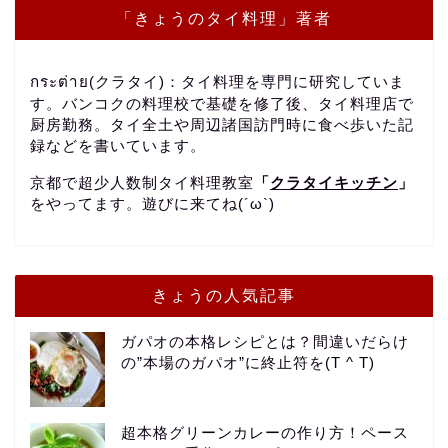
「きょうのタイ料理」著者
กระต่าย(クラタイ)：タイ料理を専門に研究していま
す。バンコクの料理校で基礎を修了後、タイ料理店で
厨房勤務。タイ全土や周辺諸国訪門時に食べ歩いた記
録などを書いています。
京都で超少人数制タイ料理教室
「
クラタイキッチン
」
をやってます。遊びに来てね(´ω`)
きょうの人気記事
ガパオの本格レシピとは？間違いだらけ
の”本場のガパオ”に終止符を(T ^ T)
超本格グリーンカレーの作り方！ペース