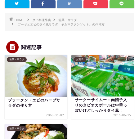
HOME
タイ料理辞典
前菜・サラダ
ゴーヤとエビのタイ風サラダ「ヤムマラクンソット」の作り方
関連記事
前菜・サラダ
お菓子
サークーサイムー：肉団子入
プラークン・エビのハーブサ
りのタピオカボールは中華っ
ラダの作り方
ぽいけどしっかりタイ風！
2016-06-02
2016-06-15
前菜・サラダ